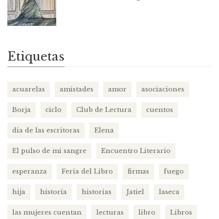
Etiquetas
acuarelas
amistades
amor
asociaciones
Borja
ciclo
Club de Lectura
cuentos
dia de las escritoras
Elena
El pulso de mi sangre
Encuentro Literario
esperanza
Feria del Libro
firmas
fuego
hija
historia
historias
Jatiel
laseca
las mujeres cuentan
lecturas
libro
Libros