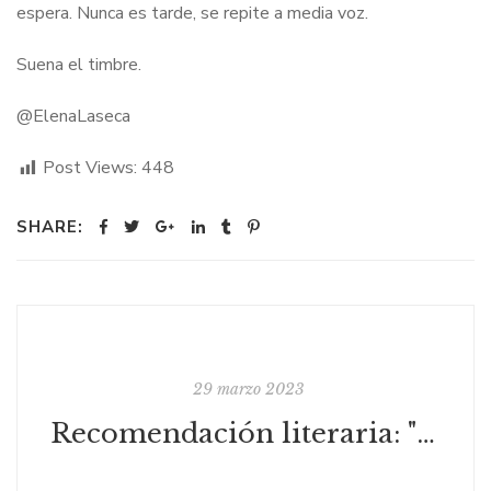
espera. Nunca es tarde, se repite a media voz.
Suena el timbre.
@ElenaLaseca
Post Views:
448
SHARE:
29 marzo 2023
Recomendación literaria: "Las herederas" de Aixa de la Cruz