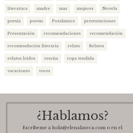
literatura
madre
mar
mujeres
Novela
poesía
poetas
Pozalmuro
presentaciones
Presentación
recomendaciones
recomendación
recomendación literaria
relato
Relatos
relatos leidos
reseña
ropa tendida
vacaciones
voces
¿Hablamos?
Escríbeme a hola@elenalaseca.com o en el