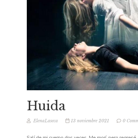
Huida
ElenaLaseca
13 noviembre 2021
0 Comm
Salí de mi cuerpo dos veces. Me morí, pero regresé