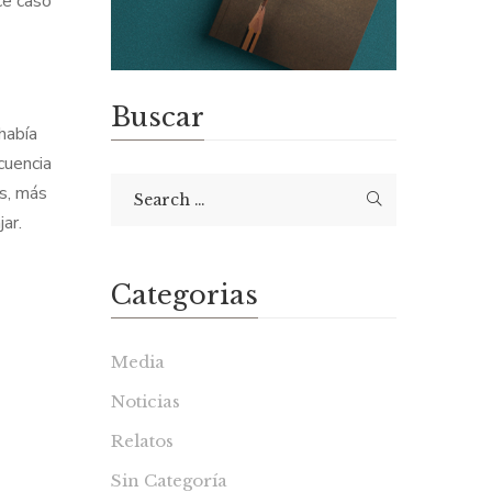
ce caso
Buscar
había
cuencia
os, más
jar.
Categorias
Media
Noticias
Relatos
Sin Categoría