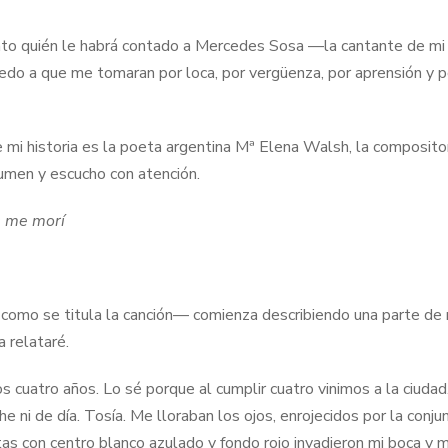
unto quién le habrá contado a Mercedes Sosa —la cantante de mi 
iedo a que me tomaran por loca, por vergüenza, por aprensión y p
mi historia es la poeta argentina Mª Elena Walsh, la composito
lumen y escucho con atención.
s me morí
como se titula la canción— comienza describiendo una parte de m
 relataré.
 cuatro años. Lo sé porque al cumplir cuatro vinimos a la ciudad
ni de día. Tosía. Me lloraban los ojos, enrojecidos por la conjunt
as con centro blanco azulado y fondo rojo invadieron mi boca y m