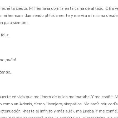
eché la siesta. Mi hermana dormía en la cama de al lado. Otra 
i a mi hermana durmiendo plácidamente y me vi a mi misma desde
ión para siempre.
feliz.
con puñal
tando
,
erte en vida que me liberó de quien me mataba. Y me confié. 
 como un Adonis, tierno, lisonjero, simpático. Me hacía reír, cedí
enuación, «hasta el infinito y más allá», me juraba. Y me confié