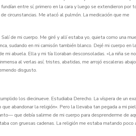
fundían entre sí, primero en la cara y luego se extendieron por 
a de circunstancias. Me atacó al pulmón. La medicación que me
Salí de mi cuerpo. Me giré y allí estaba yo, quieta como una mue
anca, sudando en mi camisón también blanco. Dejé mi cuerpo en l
 de mi abuela. Ella y mi tía lloraban desconsoladas. «La niña se n
mensa al verlas así, tristes, abatidas, me arrojó escaleras abajo 
tremendo disgusto.
cumplido los diecinueve. Estudiaba Derecho. La víspera de un e
que abandonar la religión». Pero la llevaba tan pegada a mi piel
 tanto— que debía salirme de mi cuerpo para desprenderme de aq
 ataba con gruesas cadenas. La religión me estaba matando poco 