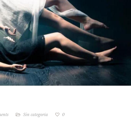
ents
Sin categoría
0
.