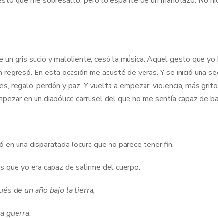
n gesto que me sobresaltó, pero lo espanté de un manotazo. No hi
de un gris sucio y maloliente, cesó la música. Aquel gesto que yo 
n regresó. En esta ocasión me asusté de veras. Y se inició una se
pes, regalo, perdón y paz. Y vuelta a empezar: violencia, más grit
mpezar en un diabólico carrusel del que no me sentía capaz de ba
ó en una disparatada locura que no parece tener fin.
 que yo era capaz de salirme del cuerpo.
és de un año bajo la tierra,
la guerra
,