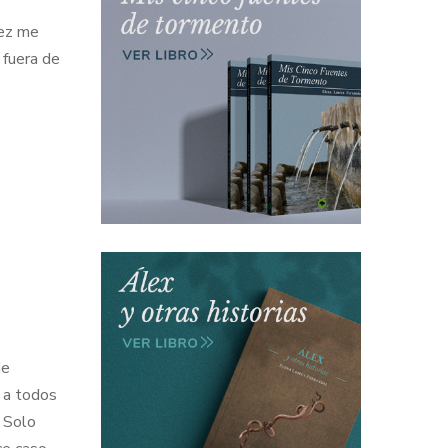
vez me
 fuera de
Me
a a todos
. Solo