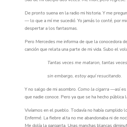
De pronto suena en la radio mi historia. Y me preg
— lo que a mí me sucedió. Yo jamás lo conté, por m
despertar a los fantasmas.
Pero Mercedes me informa de que la conocedora de 
canción que relata una parte de mi vida. Subo el vo
Tantas veces me mataron, tantas vece
sin embargo, estoy aquí resucitando.
Y no salgo de mi asombro.
Como la cigarra
—así es 
que nadie conoce. Pero ya que se ha hecho pública la
Vivíamos en el pueblo. Todavía no había cumplido los
Enfermé. La fiebre alta no me abandonaba ni de noche 
Me dolía la garganta. Unas manchas blancas diminut