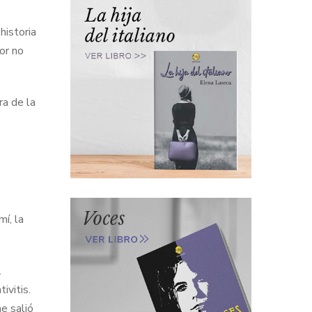
historia
or no
ra de la
í, la
.
ivitis.
e salió