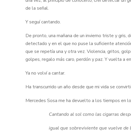
una vez, al principio de conocerlo, creí detectar u
de la señal.
Y seguí cantando.
De pronto, una mañana de un invierno triste y gris, 
detectado y en el que no puse la suficiente atenció
que se repetía una y otra vez. Violencia, gritos, gol
golpes, regalo más caro, perdón y paz. Y vuelta a e
Ya no volví a cantar.
Ha transcurrido un año desde que mi vida se convirti
Mercedes Sosa me ha devuelto a los tiempos en los
Cantando al sol como las cigarras despu
igual que sobreviviente que vuelve de 