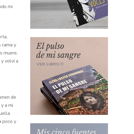
todo mi
rta,
a cama y
os muere,
y volví a
xamen de
 y a mi
uella
a poco y