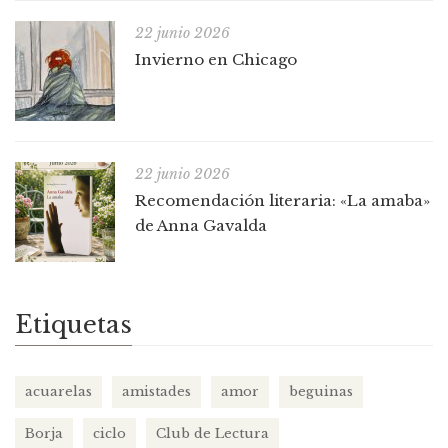
22 junio 2026
Invierno en Chicago
22 junio 2026
Recomendación literaria: «La amaba»
de Anna Gavalda
Etiquetas
acuarelas
amistades
amor
beguinas
Borja
ciclo
Club de Lectura