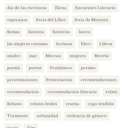
dia de las escritoras
Elena
Encuentro Literario
esperanza
Feria del Libro
feria de Monzón
firmas
historia
historias
laseca
las mujeres cuentan
lecturas
libro
Libros
madre
mar
Mercau
mujeres
Novela
poesía
poetas
Pozalmuro
premio
presentaciones
Presentación
recomendaciones
recomendación
recomendación literaria
relato
Relatos
relatos leidos
reseña
ropa tendida
Tormento
urbanidad
violencia de género
voces
Álex