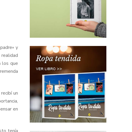
 padre» y
 realidad
n los que
 tremenda
recibí un
ortancia,
pensar en
to tenía