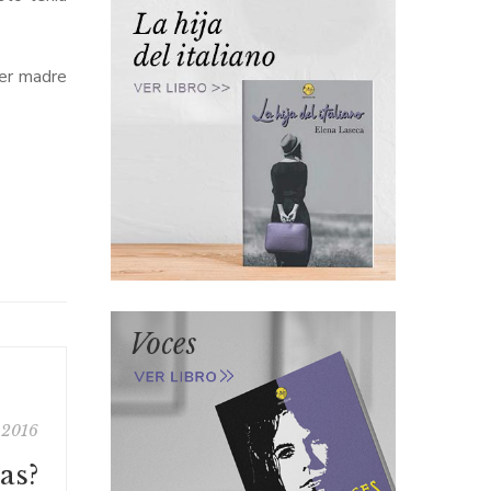
er madre
 2016
as?