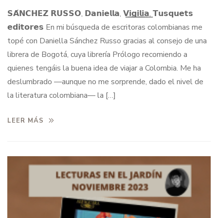
𝗦𝗔́𝗡𝗖𝗛𝗘𝗭 𝗥𝗨𝗦𝗦𝗢, 𝗗𝗮𝗻𝗶𝗲𝗹𝗹𝗮, 𝗩͟𝗶͟𝗴͟𝗶͟𝗹͟𝗶͟𝗮͟, 𝗧𝘂𝘀𝗾𝘂𝗲𝘁𝘀
𝗲𝗱𝗶𝘁𝗼𝗿𝗲𝘀 En mi búsqueda de escritoras colombianas me
topé con Daniella Sánchez Russo gracias al consejo de una
librera de Bogotá, cuya librería Prólogo recomiendo a
quienes tengáis la buena idea de viajar a Colombia. Me ha
deslumbrado —aunque no me sorprende, dado el nivel de
la literatura colombiana— la […]
LEER MÁS