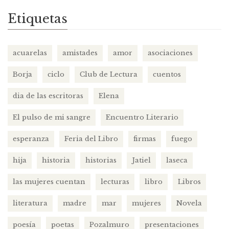
Etiquetas
acuarelas
amistades
amor
asociaciones
Borja
ciclo
Club de Lectura
cuentos
dia de las escritoras
Elena
El pulso de mi sangre
Encuentro Literario
esperanza
Feria del Libro
firmas
fuego
hija
historia
historias
Jatiel
laseca
las mujeres cuentan
lecturas
libro
Libros
literatura
madre
mar
mujeres
Novela
poesía
poetas
Pozalmuro
presentaciones