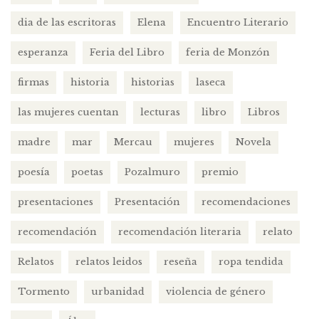
dia de las escritoras
Elena
Encuentro Literario
esperanza
Feria del Libro
feria de Monzón
firmas
historia
historias
laseca
las mujeres cuentan
lecturas
libro
Libros
madre
mar
Mercau
mujeres
Novela
poesía
poetas
Pozalmuro
premio
presentaciones
Presentación
recomendaciones
recomendación
recomendación literaria
relato
Relatos
relatos leidos
reseña
ropa tendida
Tormento
urbanidad
violencia de género