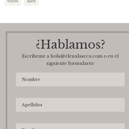
voces
Álex
¿Hablamos?
Escríbeme a hola@elenalaseca.com o en el
siguiente formulario: