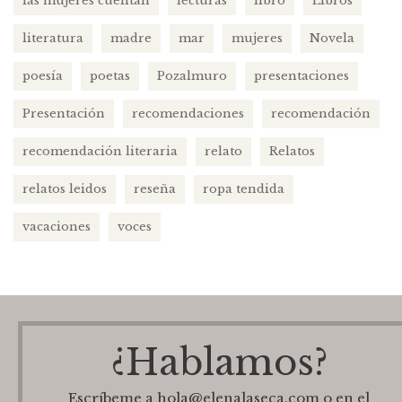
las mujeres cuentan
lecturas
libro
Libros
literatura
madre
mar
mujeres
Novela
poesía
poetas
Pozalmuro
presentaciones
Presentación
recomendaciones
recomendación
recomendación literaria
relato
Relatos
relatos leidos
reseña
ropa tendida
vacaciones
voces
¿Hablamos?
Escríbeme a hola@elenalaseca.com o en el