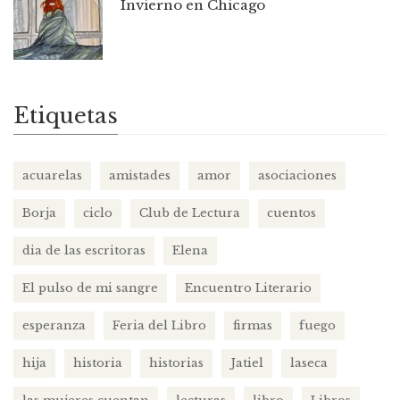
Invierno en Chicago
Etiquetas
acuarelas
amistades
amor
asociaciones
Borja
ciclo
Club de Lectura
cuentos
dia de las escritoras
Elena
El pulso de mi sangre
Encuentro Literario
esperanza
Feria del Libro
firmas
fuego
hija
historia
historias
Jatiel
laseca