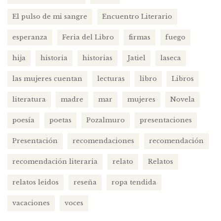
El pulso de mi sangre
Encuentro Literario
esperanza
Feria del Libro
firmas
fuego
hija
historia
historias
Jatiel
laseca
las mujeres cuentan
lecturas
libro
Libros
literatura
madre
mar
mujeres
Novela
poesía
poetas
Pozalmuro
presentaciones
Presentación
recomendaciones
recomendación
recomendación literaria
relato
Relatos
relatos leidos
reseña
ropa tendida
vacaciones
voces