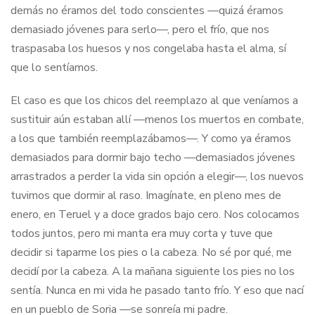
demás no éramos del todo conscientes —quizá éramos
demasiado jóvenes para serlo—, pero el frío, que nos
traspasaba los huesos y nos congelaba hasta el alma, sí
que lo sentíamos.
El caso es que los chicos del reemplazo al que veníamos a
sustituir aún estaban allí —menos los muertos en combate,
a los que también reemplazábamos—. Y como ya éramos
demasiados para dormir bajo techo —demasiados jóvenes
arrastrados a perder la vida sin opción a elegir—, los nuevos
tuvimos que dormir al raso. Imagínate, en pleno mes de
enero, en Teruel y a doce grados bajo cero. Nos colocamos
todos juntos, pero mi manta era muy corta y tuve que
decidir si taparme los pies o la cabeza. No sé por qué, me
decidí por la cabeza. A la mañana siguiente los pies no los
sentía. Nunca en mi vida he pasado tanto frío. Y eso que nací
en un pueblo de Soria —se sonreía mi padre.