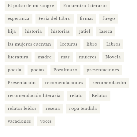
El pulso de mi sangre
Encuentro Literario
esperanza
Feria del Libro
firmas
fuego
hija
historia
historias
Jatiel
laseca
las mujeres cuentan
lecturas
libro
Libros
literatura
madre
mar
mujeres
Novela
poesía
poetas
Pozalmuro
presentaciones
Presentación
recomendaciones
recomendación
recomendación literaria
relato
Relatos
relatos leidos
reseña
ropa tendida
vacaciones
voces