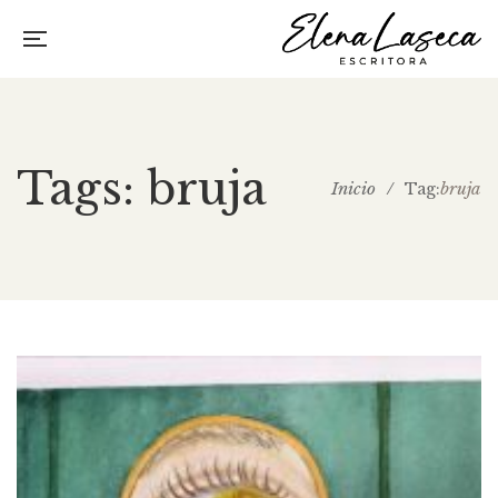
Tags: bruja
Inicio
/
bruja
Tag: