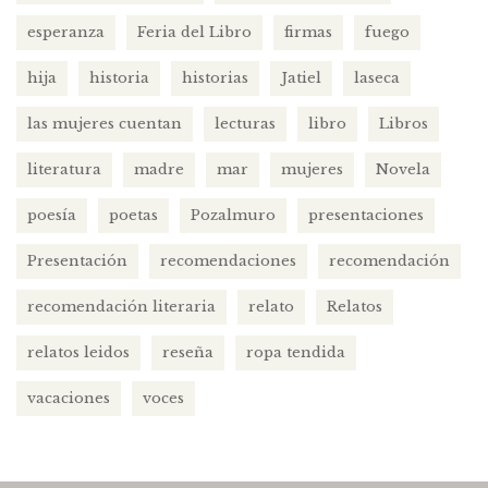
esperanza
Feria del Libro
firmas
fuego
hija
historia
historias
Jatiel
laseca
las mujeres cuentan
lecturas
libro
Libros
literatura
madre
mar
mujeres
Novela
poesía
poetas
Pozalmuro
presentaciones
Presentación
recomendaciones
recomendación
recomendación literaria
relato
Relatos
relatos leidos
reseña
ropa tendida
vacaciones
voces