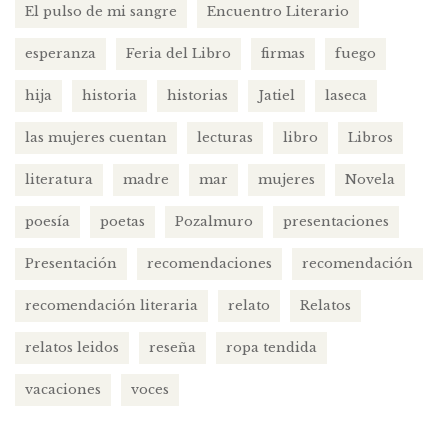
El pulso de mi sangre
Encuentro Literario
esperanza
Feria del Libro
firmas
fuego
hija
historia
historias
Jatiel
laseca
las mujeres cuentan
lecturas
libro
Libros
literatura
madre
mar
mujeres
Novela
poesía
poetas
Pozalmuro
presentaciones
Presentación
recomendaciones
recomendación
recomendación literaria
relato
Relatos
relatos leidos
reseña
ropa tendida
vacaciones
voces