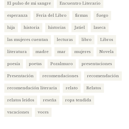
El pulso de mi sangre
Encuentro Literario
esperanza
Feria del Libro
firmas
fuego
hija
historia
historias
Jatiel
laseca
las mujeres cuentan
lecturas
libro
Libros
literatura
madre
mar
mujeres
Novela
poesía
poetas
Pozalmuro
presentaciones
Presentación
recomendaciones
recomendación
recomendación literaria
relato
Relatos
relatos leidos
reseña
ropa tendida
vacaciones
voces