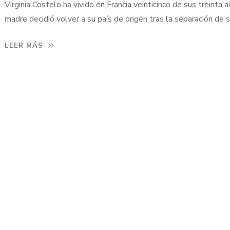
Virginia Costelo ha vivido en Francia veinticinco de sus treinta 
madre decidió volver a su país de origen tras la separación de 
un español de familia muy española, muy católica y muy rancia 
LEER MÁS
pequeña ciudad famosa por su belleza. La madre de Virginia n
soportar el desprecio de […]