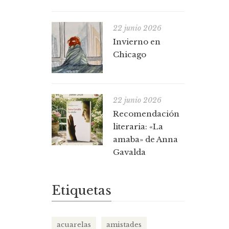
22 junio 2026
Invierno en
Chicago
22 junio 2026
Recomendación
literaria: «La
amaba» de Anna
Gavalda
Etiquetas
acuarelas
amistades