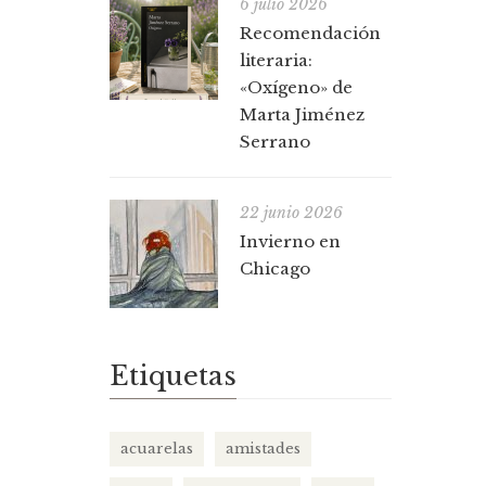
6 julio 2026
Recomendación
literaria:
«Oxígeno» de
Marta Jiménez
Serrano
22 junio 2026
Invierno en
Chicago
Etiquetas
acuarelas
amistades