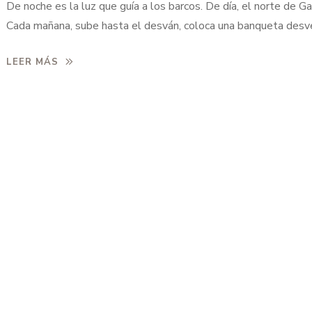
De noche es la luz que guía a los barcos. De día, el norte de Ga
Cada mañana, sube hasta el desván, coloca una banqueta desv
para llegar al ventanuco y fija la vista en ese faro que le devue
LEER MÁS
calma. Por la noche vuelve a subir y cuenta los segundos que t
[…]