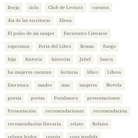
Borja
ciclo
Club de Lectura
cuentos
dia de las escritoras
Elena
El pulso de mi sangre
Encuentro Literario
esperanza
Feria del Libro
firmas
fuego
hija
historia
historias
Jatiel
laseca
las mujeres cuentan
lecturas
libro
Libros
literatura
madre
mar
mujeres
Novela
poesía
poetas
Pozalmuro
presentaciones
Presentación
recomendaciones
recomendación
recomendación literaria
relato
Relatos
relatos leidos
reseña
ropa tendida