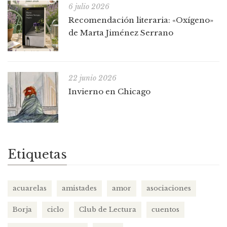
6 julio 2026
Recomendación literaria: «Oxígeno»
de Marta Jiménez Serrano
22 junio 2026
Invierno en Chicago
Etiquetas
acuarelas
amistades
amor
asociaciones
Borja
ciclo
Club de Lectura
cuentos