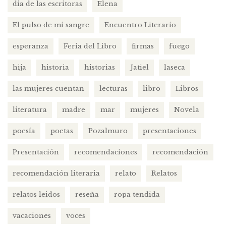
dia de las escritoras
Elena
El pulso de mi sangre
Encuentro Literario
esperanza
Feria del Libro
firmas
fuego
hija
historia
historias
Jatiel
laseca
las mujeres cuentan
lecturas
libro
Libros
literatura
madre
mar
mujeres
Novela
poesía
poetas
Pozalmuro
presentaciones
Presentación
recomendaciones
recomendación
recomendación literaria
relato
Relatos
relatos leidos
reseña
ropa tendida
vacaciones
voces