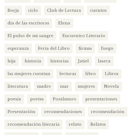
Borja
ciclo
Club de Lectura
cuentos
dia de las escritoras
Elena
El pulso de mi sangre
Encuentro Literario
esperanza
Feria del Libro
firmas
fuego
hija
historia
historias
Jatiel
laseca
las mujeres cuentan
lecturas
libro
Libros
literatura
madre
mar
mujeres
Novela
poesía
poetas
Pozalmuro
presentaciones
Presentación
recomendaciones
recomendación
recomendación literaria
relato
Relatos