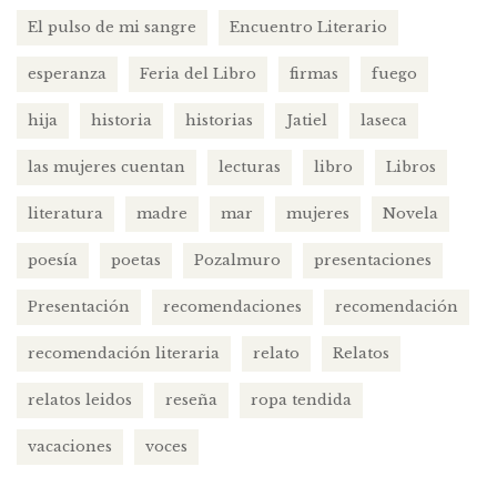
El pulso de mi sangre
Encuentro Literario
esperanza
Feria del Libro
firmas
fuego
hija
historia
historias
Jatiel
laseca
las mujeres cuentan
lecturas
libro
Libros
literatura
madre
mar
mujeres
Novela
poesía
poetas
Pozalmuro
presentaciones
Presentación
recomendaciones
recomendación
recomendación literaria
relato
Relatos
relatos leidos
reseña
ropa tendida
vacaciones
voces