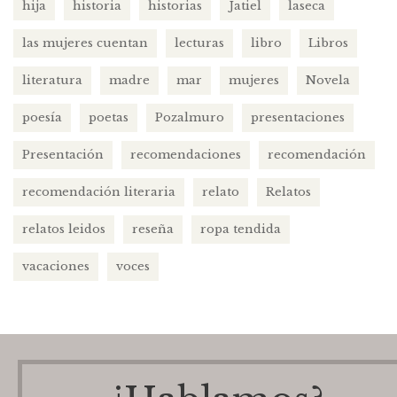
hija
historia
historias
Jatiel
laseca
las mujeres cuentan
lecturas
libro
Libros
literatura
madre
mar
mujeres
Novela
poesía
poetas
Pozalmuro
presentaciones
Presentación
recomendaciones
recomendación
recomendación literaria
relato
Relatos
relatos leidos
reseña
ropa tendida
vacaciones
voces