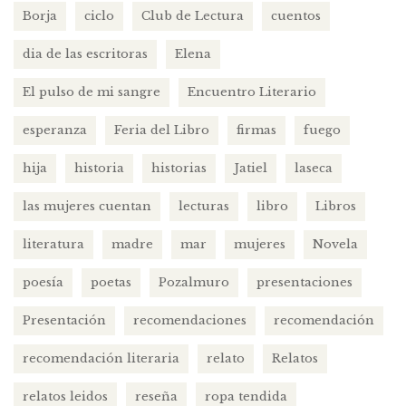
Borja
ciclo
Club de Lectura
cuentos
dia de las escritoras
Elena
El pulso de mi sangre
Encuentro Literario
esperanza
Feria del Libro
firmas
fuego
hija
historia
historias
Jatiel
laseca
las mujeres cuentan
lecturas
libro
Libros
literatura
madre
mar
mujeres
Novela
poesía
poetas
Pozalmuro
presentaciones
Presentación
recomendaciones
recomendación
recomendación literaria
relato
Relatos
relatos leidos
reseña
ropa tendida