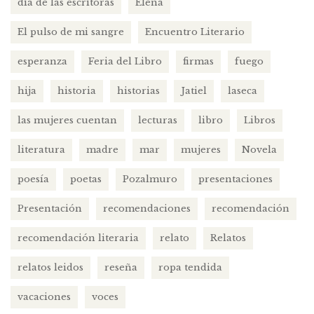
dia de las escritoras
Elena
El pulso de mi sangre
Encuentro Literario
esperanza
Feria del Libro
firmas
fuego
hija
historia
historias
Jatiel
laseca
las mujeres cuentan
lecturas
libro
Libros
literatura
madre
mar
mujeres
Novela
poesía
poetas
Pozalmuro
presentaciones
Presentación
recomendaciones
recomendación
recomendación literaria
relato
Relatos
relatos leidos
reseña
ropa tendida
vacaciones
voces