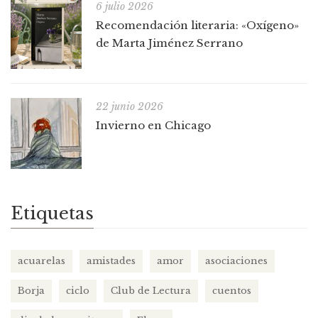
6 julio 2026
Recomendación literaria: «Oxígeno»
de Marta Jiménez Serrano
22 junio 2026
Invierno en Chicago
Etiquetas
acuarelas
amistades
amor
asociaciones
Borja
ciclo
Club de Lectura
cuentos