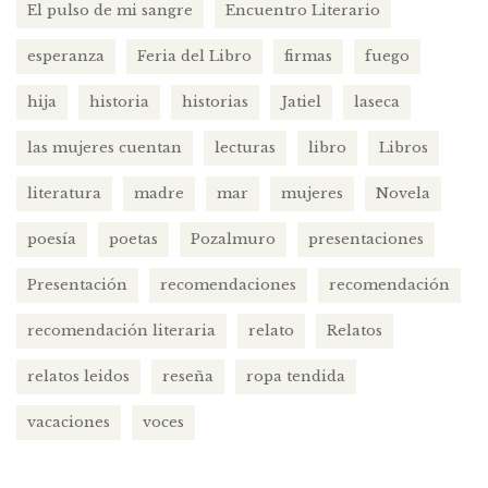
El pulso de mi sangre
Encuentro Literario
esperanza
Feria del Libro
firmas
fuego
hija
historia
historias
Jatiel
laseca
las mujeres cuentan
lecturas
libro
Libros
literatura
madre
mar
mujeres
Novela
poesía
poetas
Pozalmuro
presentaciones
Presentación
recomendaciones
recomendación
recomendación literaria
relato
Relatos
relatos leidos
reseña
ropa tendida
vacaciones
voces