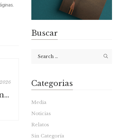
áginas.
Buscar
Categorias
 2026
Valencia: una conversación alrededor de “Llámame pingüina”
Media
Noticias
Relatos
Sin Categoría