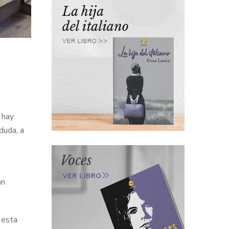
 hay
duda, a
an
 esta