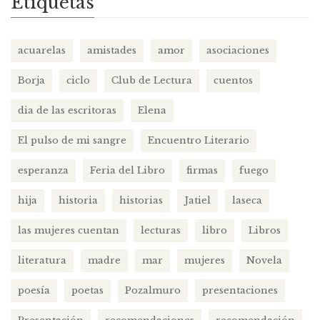
Etiquetas
acuarelas
amistades
amor
asociaciones
Borja
ciclo
Club de Lectura
cuentos
dia de las escritoras
Elena
El pulso de mi sangre
Encuentro Literario
esperanza
Feria del Libro
firmas
fuego
hija
historia
historias
Jatiel
laseca
las mujeres cuentan
lecturas
libro
Libros
literatura
madre
mar
mujeres
Novela
poesía
poetas
Pozalmuro
presentaciones