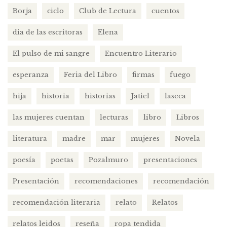
Borja
ciclo
Club de Lectura
cuentos
dia de las escritoras
Elena
El pulso de mi sangre
Encuentro Literario
esperanza
Feria del Libro
firmas
fuego
hija
historia
historias
Jatiel
laseca
las mujeres cuentan
lecturas
libro
Libros
literatura
madre
mar
mujeres
Novela
poesía
poetas
Pozalmuro
presentaciones
Presentación
recomendaciones
recomendación
recomendación literaria
relato
Relatos
relatos leidos
reseña
ropa tendida