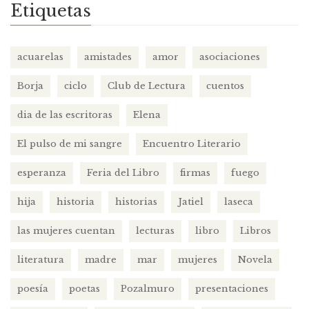
Etiquetas
acuarelas
amistades
amor
asociaciones
Borja
ciclo
Club de Lectura
cuentos
dia de las escritoras
Elena
El pulso de mi sangre
Encuentro Literario
esperanza
Feria del Libro
firmas
fuego
hija
historia
historias
Jatiel
laseca
las mujeres cuentan
lecturas
libro
Libros
literatura
madre
mar
mujeres
Novela
poesía
poetas
Pozalmuro
presentaciones