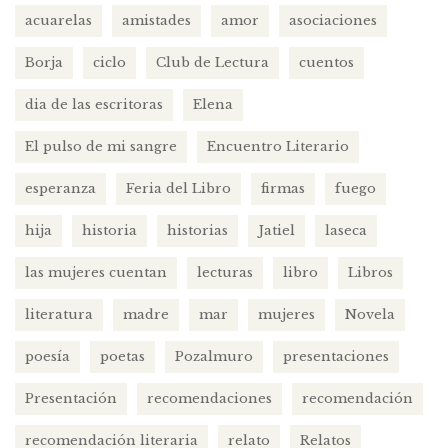
acuarelas
amistades
amor
asociaciones
Borja
ciclo
Club de Lectura
cuentos
dia de las escritoras
Elena
El pulso de mi sangre
Encuentro Literario
esperanza
Feria del Libro
firmas
fuego
hija
historia
historias
Jatiel
laseca
las mujeres cuentan
lecturas
libro
Libros
literatura
madre
mar
mujeres
Novela
poesía
poetas
Pozalmuro
presentaciones
Presentación
recomendaciones
recomendación
recomendación literaria
relato
Relatos