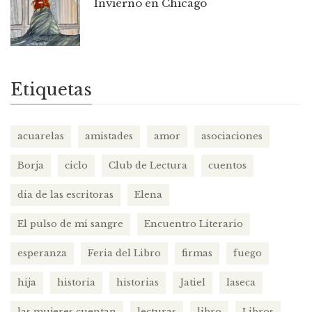
Invierno en Chicago
Etiquetas
acuarelas
amistades
amor
asociaciones
Borja
ciclo
Club de Lectura
cuentos
dia de las escritoras
Elena
El pulso de mi sangre
Encuentro Literario
esperanza
Feria del Libro
firmas
fuego
hija
historia
historias
Jatiel
laseca
las mujeres cuentan
lecturas
libro
Libros