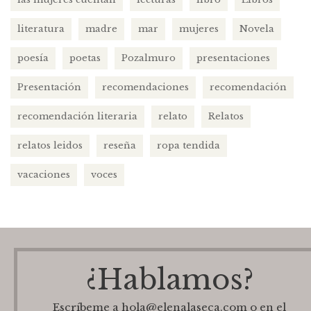
literatura
madre
mar
mujeres
Novela
poesía
poetas
Pozalmuro
presentaciones
Presentación
recomendaciones
recomendación
recomendación literaria
relato
Relatos
relatos leidos
reseña
ropa tendida
vacaciones
voces
¿Hablamos?
Escríbeme a hola@elenalaseca.com o en el