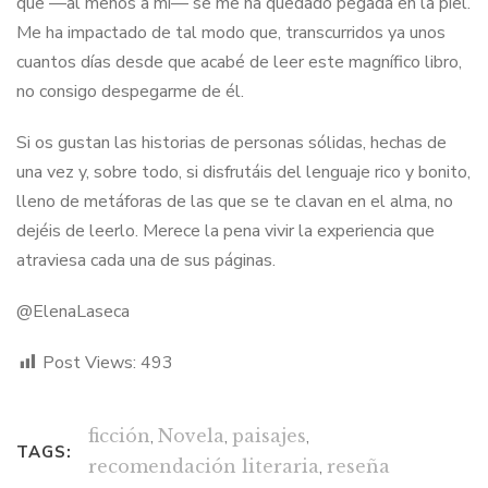
que —al menos a mí— se me ha quedado pegada en la piel.
Me ha impactado de tal modo que, transcurridos ya unos
cuantos días desde que acabé de leer este magnífico libro,
no consigo despegarme de él.
Si os gustan las historias de personas sólidas, hechas de
una vez y, sobre todo, si disfrutáis del lenguaje rico y bonito,
lleno de metáforas de las que se te clavan en el alma, no
dejéis de leerlo. Merece la pena vivir la experiencia que
atraviesa cada una de sus páginas.
@ElenaLaseca
Post Views:
493
ficción
,
Novela
,
paisajes
,
TAGS:
recomendación literaria
,
reseña