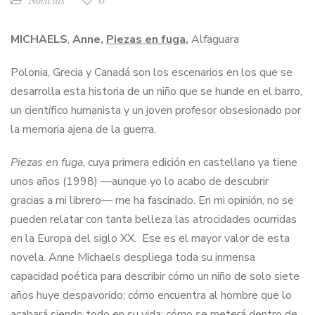
Noticias
0
MICHAELS
,
Anne,
Piezas en fuga
,
Alfaguara
Polonia, Grecia y Canadá son los escenarios en los que se
desarrolla esta historia de un niño que se hunde en el barro,
un científico humanista y un joven profesor obsesionado por
la memoria ajena de la guerra.
Piezas en fuga
, cuya primera edición en castellano ya tiene
unos años (1998) —aunque yo lo acabo de descubrir
gracias a mi librero— me ha fascinado. En mi opinión, no se
pueden relatar con tanta belleza las atrocidades ocurridas
en la Europa del siglo XX. Ese es el mayor valor de esta
novela. Anne Michaels despliega toda su inmensa
capacidad poética para describir cómo un niño de solo siete
años huye despavorido; cómo encuentra al hombre que lo
acabará siendo todo en su vida; cómo se meterá dentro de