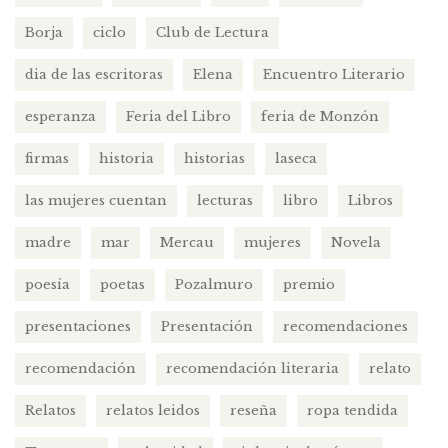
Borja
ciclo
Club de Lectura
dia de las escritoras
Elena
Encuentro Literario
esperanza
Feria del Libro
feria de Monzón
firmas
historia
historias
laseca
las mujeres cuentan
lecturas
libro
Libros
madre
mar
Mercau
mujeres
Novela
poesía
poetas
Pozalmuro
premio
presentaciones
Presentación
recomendaciones
recomendación
recomendación literaria
relato
Relatos
relatos leidos
reseña
ropa tendida