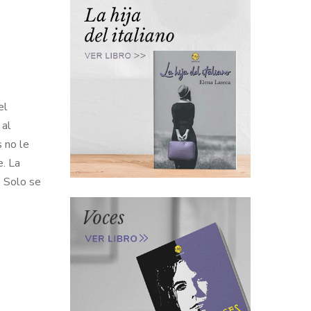
el
 al
s no le
e. La
. Solo se