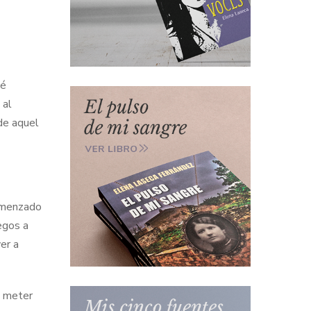
ué
 al
 de aquel
comenzado
egos a
er a
e meter