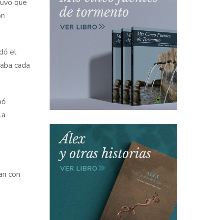
tuvo que
on
dó el
raba cada
bó
la
an con