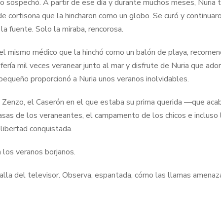
 lo sospechó. A partir de ese día y durante muchos meses, Nuria 
e cortisona que la hincharon como un globo. Se curó y continuar
a fuente. Solo la miraba, rencorosa.
el mismo médico que la hinchó como un balón de playa, recomen
ería mil veces veranear junto al mar y disfrute de Nuria que ado
o pequeño proporcionó a Nuria unos veranos inolvidables.
de Zenzo, el Caserón en el que estaba su prima querida —que aca
asas de los veraneantes, el campamento de los chicos e incluso 
a libertad conquistada.
on los veranos borjanos.
alla del televisor. Observa, espantada, cómo las llamas amenaz