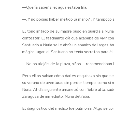
—Quería saber si el agua estaba fría.
—¿Y no podías haber metido la mano? ¿Y tampoco s
El tono irritado de su madre puso en guardia a Nur
contestar. El fascinante día que acababa de vivir c
Santuario a Nuria se le abría un abanico de largas 
mágico lugar, el Santuario no tenía secretos para él.
—No os alejéis de la plaza, niños —recomendaban 
Pero ellos sabían cómo darles esquinazo sin que se
su verano de aventuras sin perder tiempo, como si 
Nuria. Al día siguiente amaneció con fiebre alta, s
Zaragoza de inmediato. Nuria deliraba.
El diagnóstico del médico fue pulmonía. Algo se co