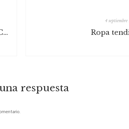
4 septiembr
I Encuentro Literario del Club de Lectura de Pozalmuro
Ropa tend
 una respuesta
comentario.