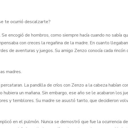
e te ocurrió descalzarte?
ia. Se encogió de hombros, como siempre hacía cuando no sabía q
ompensaba con creces la regañina de la madre. En cuanto llegaban
tardes de aventuras y juegos. Su amigo Zenzo conocía cada rincón
las madres.
 percataran. La pandilla de críos con Zenzo a la cabeza habían 
no hubiera un mañana. Sin embargo, ese año se le acabaron los ju
udores y temblores. Su madre se asustó tanto, que decidieron volv
mplicó en el pulmón. Nunca se demostró que fue la ocurrencia d