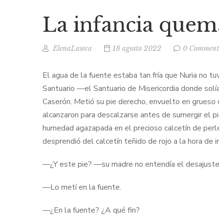
La infancia que
ElenaLaseca
18 agosto 2022
0 Comment
El agua de la fuente estaba tan fría que Nuria no t
Santuario —el Santuario de Misericordia donde solía
Caserón. Metió su pie derecho, envuelto en grueso c
alcanzaron para descalzarse antes de sumergir el pie
humedad agazapada en el precioso calcetín de perlé,
desprendió del calcetín teñido de rojo a la hora de i
—¿Y este pie? —su madre no entendía el desajuste 
—Lo metí en la fuente.
—¿En la fuente? ¿A qué fin?