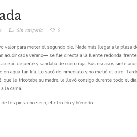
mada
s
Sin categoría
0
uvo valor para meter el segundo pie. Nada más llegar a la plaza d
n acudir cada verano— se fue directa a la fuente redonda, frente
alcetín de perlé y sandalia de cuero roja. Sus escasos siete año
 en agua tan fría. Lo sacó de inmediato y no metió el otro. Tard
 que le tricotaba su madre, la llevó consigo durante todo el día
r a la cama.
de los pies: uno seco, el otro frío y húmedo.